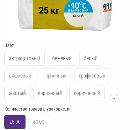
Цвет
антрацитовый
бежевый
белый
вишнёвый
горчичный
графитовый
жёлтый
кирпичный
коричневый
↓
Количество товара в упаковке, кг
красный
кремово-бежевый
25,00
50,00
кремово-жёлтый
кремово-розовый