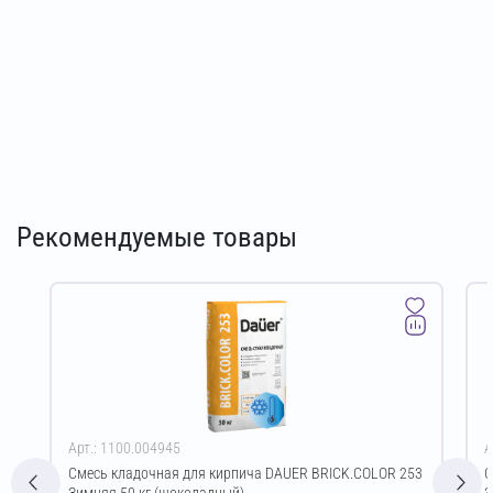
Рекомендуемые товары
Арт.: 1100.004945
А
Смесь кладочная для кирпича DAUER BRICK.COLOR 253
С
Зимняя 50 кг (шоколадный)
З