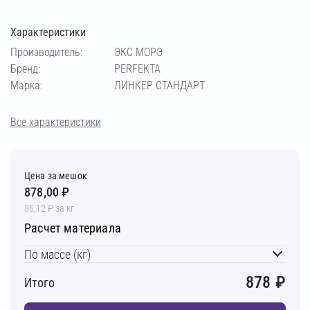
Характеристики
кремовый
медный
светло-бежевый
Производитель:
ЭКС МОРЭ
Бренд:
PERFEKTA
светло-коричневый
светло-серый
Марка:
ЛИНКЕР СТАНДАРТ
серебристо-серый
серый
супер-белый
Все характеристики
темно-серый
фисташковый
чёрный
Цена за мешок
878,00 ₽
шоколадный
35,12 ₽ за кг
Расчет материала
По массе (кг)
878
₽
Итого