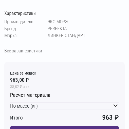
Характеристики
кремовый
медный
светло-бежевый
Производитель:
ЭКС МОРЭ
Бренд:
PERFEKTA
светло-коричневый
светло-серый
Марка:
ЛИНКЕР СТАНДАРТ
серебристо-серый
серый
супер-белый
Все характеристики
темно-серый
фисташковый
чёрный
Цена за мешок
963,00 ₽
шоколадный
38,52 ₽ за кг
Расчет материала
По массе (кг)
963
₽
Итого