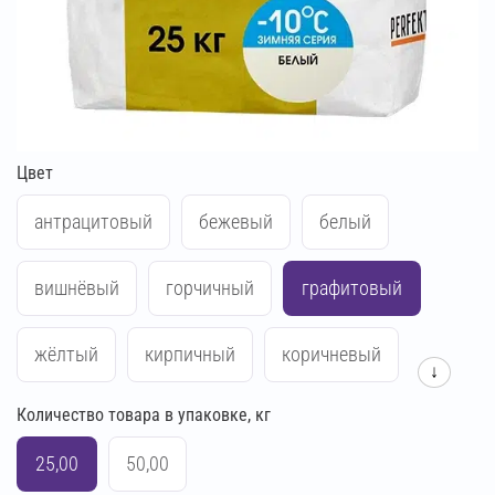
Цвет
антрацитовый
бежевый
белый
вишнёвый
горчичный
графитовый
жёлтый
кирпичный
коричневый
↓
Количество товара в упаковке, кг
красный
кремово-бежевый
25,00
50,00
кремово-жёлтый
кремово-розовый