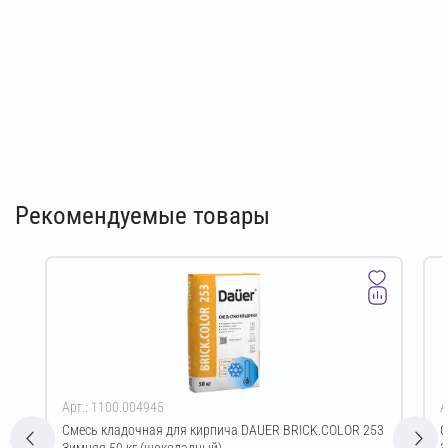
Рекомендуемые товары
Арт.: 1100.004945
А
Смесь кладочная для кирпича DAUER BRICK.COLOR 253
С
Зимняя 50 кг (шоколадный)
З