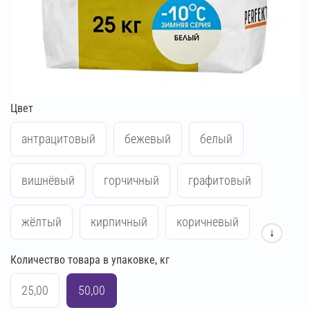
Цвет
антрацитовый
бежевый
белый
вишнёвый
горчичный
графитовый
жёлтый
кирпичный
коричневый
↓
Количество товара в упаковке, кг
красный
кремово-бежевый
25,00
50,00
кремово-жёлтый
кремово-розовый