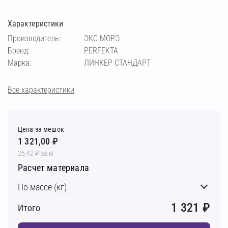
Характеристики
кремовый
медный
светло-бежевый
Производитель:
ЭКС МОРЭ
Бренд:
PERFEKTA
светло-коричневый
светло-серый
Марка:
ЛИНКЕР СТАНДАРТ
серебристо-серый
серый
супер-белый
Все характеристики
темно-серый
фисташковый
чёрный
Цена за мешок
1 321,00 ₽
шоколадный
26,42 ₽ за кг
Расчет материала
По массе (кг)
1 321
₽
Итого