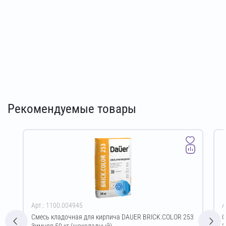
Рекомендуемые товары
Арт.: 1100.004945
А
Смесь кладочная для кирпича DAUER BRICK.COLOR 253
С
Зимняя 50 кг (шоколадный)
З