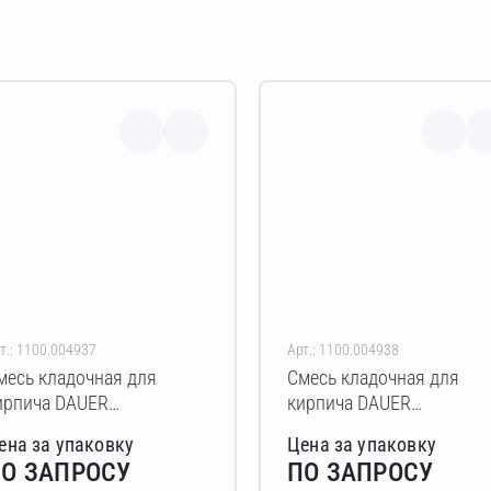
т.: 1100.004937
Арт.: 1100.004938
месь кладочная для
Смесь кладочная для
ирпича DAUER
кирпича DAUER
RICK.COLOR 253 Зимняя
BRICK.COLOR 253 Зимня
ена за упаковку
Цена за упаковку
0 кг (пудра)
50 кг (кремовый)
О ЗАПРОСУ
ПО ЗАПРОСУ