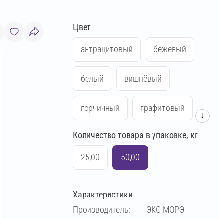
Цвет
антрацитовый
бежевый
белый
вишнёвый
горчичный
графитовый
↓
Количество товара в упаковке, кг
жёлтый
кирпичный
25,00
50,00
коричневый
красный
Характеристики
кремово-бежевый
Производитель:
ЭКС МОРЭ