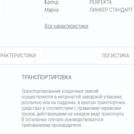
Бренд:
PERFEKTA
кремово-жёлтый
Марка:
ЛИНКЕР СТАНДАРТ
кремово-розовый
кремовый
Все характеристики
медный
светло-бежевый
АРАКТЕРИСТИКИ
ЛОГИСТИКА
светло-коричневый
светло-серый
ТРАНСПОРТИРОВКА
Транспортирование кладочных смесей
серебристо-серый
серый
осуществляется в нетронутой заводской упаковке,
россыпью или на поддонах, в крытых транспортных
средствах в соответствии с правилами перевозки
супер-белый
темно-серый
грузов, действующими на каждом виде транспорта.
В остальных случаях руководствоваться
требованиями производителя.
фисташковый
чёрный