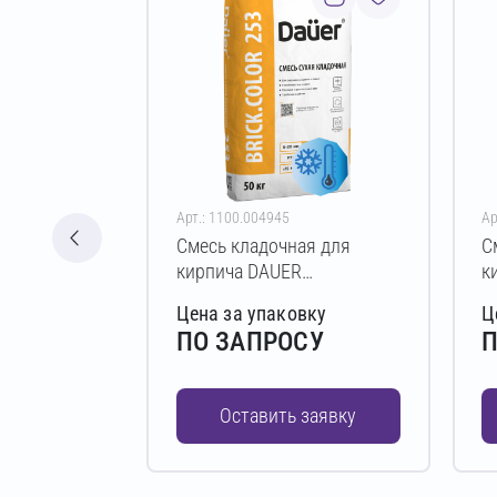
Арт.: 1100.004945
Ар
Смесь кладочная для
С
кирпича DAUER
к
BRICK.COLOR 253 Зимняя
B
Цена за упаковку
Ц
50 кг (шоколадный)
5
ПО ЗАПРОСУ
П
Оставить заявку