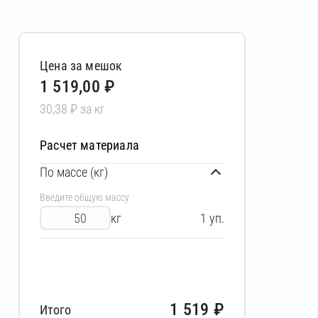
Цена за мешок
1 519,00 ₽
30,38 ₽ за кг
Расчет материала
По массе (кг)
Введите общую массу
кг
1
уп.
1 519
₽
Итого