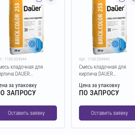
т.: 1100.004944
Арт.: 1100.004943
месь кладочная для
Смесь кладочная для
ирпича DAUER
кирпича DAUER
RICK.COLOR 253 Зимняя
BRICK.COLOR 253 Зимня
ена за упаковку
Цена за упаковку
0 кг (темно-коричневый)
50 кг (коричневый)
О ЗАПРОСУ
ПО ЗАПРОСУ
Оставить заявку
Оставить заявку