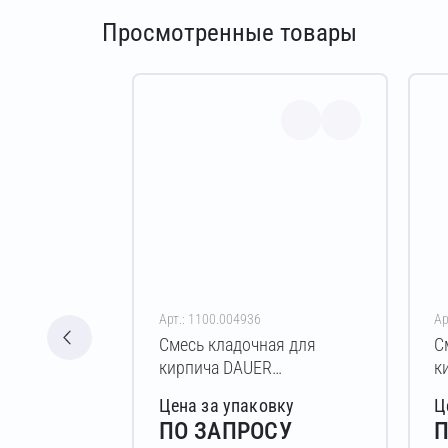
Просмотренные товары
Арт.: 1100.004936
Ар
Смесь кладочная для
С
кирпича DAUER
к
BRICK.COLOR 253 Зимняя
B
Цена за упаковку
Ц
50 кг (светло-бежевый)
5
ПО ЗАПРОСУ
П