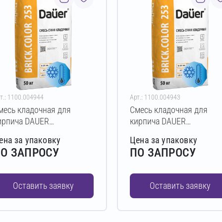
т.: 1100.004944
Арт.: 1100.004943
месь кладочная для
Смесь кладочная для
ирпича DAUER
кирпича DAUER
RICK.COLOR 253 Зимняя
BRICK.COLOR 253 Зимня
ена за упаковку
Цена за упаковку
0 кг (темно-коричневый)
50 кг (коричневый)
О ЗАПРОСУ
ПО ЗАПРОСУ
Оставить заявку
Оставить заявку