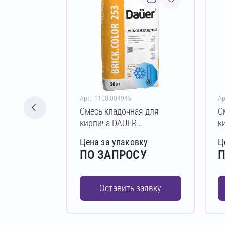
Арт.: 1100.004945
Ар
Смесь кладочная для
С
кирпича DAUER
к
BRICK.COLOR 253 Зимняя
B
Цена за упаковку
Ц
50 кг (шоколадный)
5
ПО ЗАПРОСУ
П
Оставить заявку