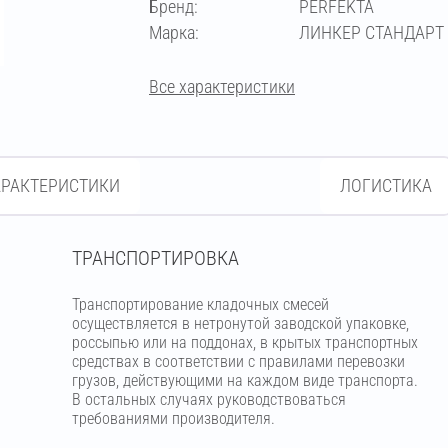
Бренд:
PERFEKTA
кремово-жёлтый
Марка:
ЛИНКЕР СТАНДАРТ
кремово-розовый
кремовый
Все характеристики
медный
светло-бежевый
АРАКТЕРИСТИКИ
ЛОГИСТИКА
светло-коричневый
светло-серый
ТРАНСПОРТИРОВКА
Транспортирование кладочных смесей
серебристо-серый
серый
осуществляется в нетронутой заводской упаковке,
россыпью или на поддонах, в крытых транспортных
средствах в соответствии с правилами перевозки
супер-белый
темно-серый
грузов, действующими на каждом виде транспорта.
В остальных случаях руководствоваться
требованиями производителя.
фисташковый
чёрный