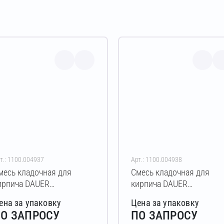
т.: 1100.004937
Арт.: 1100.004938
месь кладочная для
Смесь кладочная для
ирпича DAUER
кирпича DAUER
RICK.COLOR 253 Зимняя
BRICK.COLOR 253 Зимня
ена за упаковку
Цена за упаковку
0 кг (пудра)
50 кг (кремовый)
О ЗАПРОСУ
ПО ЗАПРОСУ