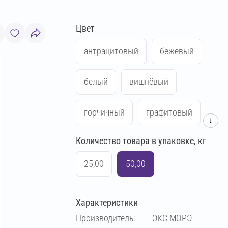
Цвет
антрацитовый
бежевый
белый
вишнёвый
горчичный
графитовый
↓
Количество товара в упаковке, кг
жёлтый
кирпичный
25,00
50,00
коричневый
красный
Характеристики
кремово-бежевый
Производитель:
ЭКС МОРЭ