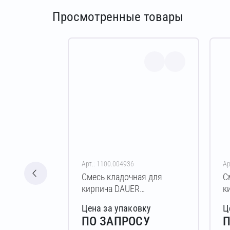
Просмотренные товары
Арт.: 1100.004936
Ар
Смесь кладочная для
С
кирпича DAUER
к
BRICK.COLOR 253 Зимняя
B
Цена за упаковку
Ц
50 кг (светло-бежевый)
5
ПО ЗАПРОСУ
П