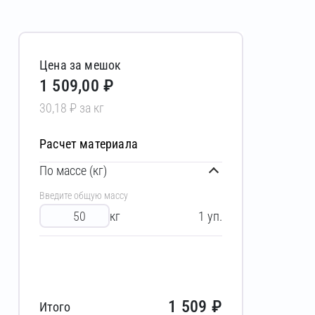
Цена за мешок
1 509,00 ₽
30,18 ₽ за кг
Расчет материала
По массе (кг)
Введите общую массу
кг
1
уп.
1 509
₽
Итого