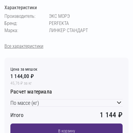
Характеристики
кремовый
медный
светло-бежевый
Производитель:
ЭКС МОРЭ
Бренд:
PERFEKTA
светло-коричневый
светло-серый
Марка:
ЛИНКЕР СТАНДАРТ
серебристо-серый
серый
супер-белый
Все характеристики
темно-серый
фисташковый
чёрный
Цена за мешок
1 144,00 ₽
шоколадный
45,76 ₽ за кг
Расчет материала
По массе (кг)
1 144
₽
Итого
В корзину