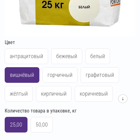
Цвет
антрацитовый
бежевый
белый
вишнёвый
горчичный
графитовый
жёлтый
кирпичный
коричневый
↓
Количество товара в упаковке, кг
красный
кремово-бежевый
25,00
50,00
кремово-жёлтый
кремово-розовый