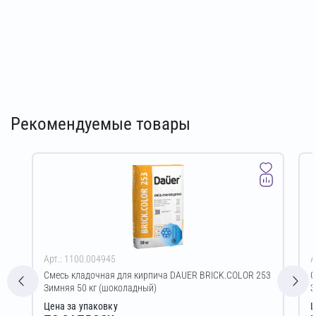
Рекомендуемые товары
Арт.: 1100.004945
А
Смесь кладочная для кирпича DAUER BRICK.COLOR 253
С
Зимняя 50 кг (шоколадный)
З
Цена за упаковку
Ц