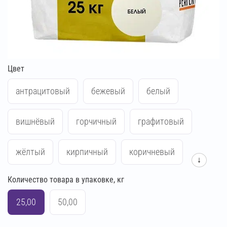
Цвет
антрацитовый
бежевый
белый
вишнёвый
горчичный
графитовый
жёлтый
кирпичный
коричневый
↓
Количество товара в упаковке, кг
красный
кремово-бежевый
25,00
50,00
кремово-жёлтый
кремово-розовый