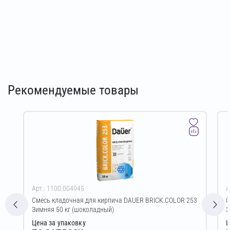
Рекомендуемые товары
Арт.: 1100.004945
А
Смесь кладочная для кирпича DAUER BRICK.COLOR 253
С
Зимняя 50 кг (шоколадный)
З
Цена за упаковку
Ц