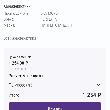
Характеристики
кремовый
медный
светло-бежевый
Производитель:
ЭКС МОРЭ
Бренд:
PERFEKTA
светло-коричневый
светло-серый
Марка:
ЛИНКЕР СТАНДАРТ
серебристо-серый
серый
супер-белый
Все характеристики
темно-серый
фисташковый
чёрный
Цена за мешок
1 254,00 ₽
шоколадный
50,16 ₽ за кг
Расчет материала
По массе (кг)
1 254
₽
Итого
В корзину