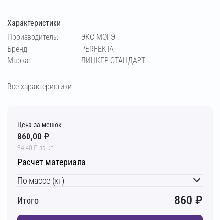
Характеристики
кремовый
медный
светло-бежевый
Производитель:
ЭКС МОРЭ
Бренд:
PERFEKTA
светло-коричневый
светло-серый
Марка:
ЛИНКЕР СТАНДАРТ
серебристо-серый
серый
супер-белый
Все характеристики
темно-серый
фисташковый
чёрный
Цена за мешок
860,00 ₽
шоколадный
34,40 ₽ за кг
Расчет материала
По массе (кг)
860
₽
Итого