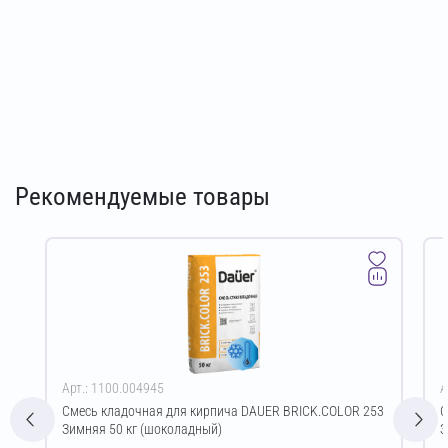
Рекомендуемые товары
Арт.: 1100.004945
А
Смесь кладочная для кирпича DAUER BRICK.COLOR 253
С
Зимняя 50 кг (шоколадный)
З