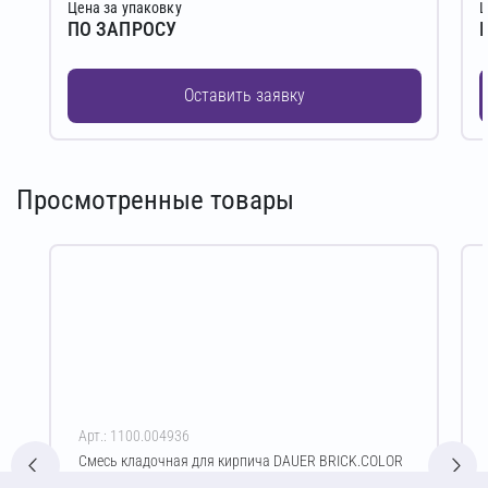
Цена за упаковку
Ц
ПО ЗАПРОСУ
Оставить заявку
Просмотренные товары
Арт.: 1100.004936
Смесь кладочная для кирпича DAUER BRICK.COLOR
253 Зимняя 50 кг (светло-бежевый)