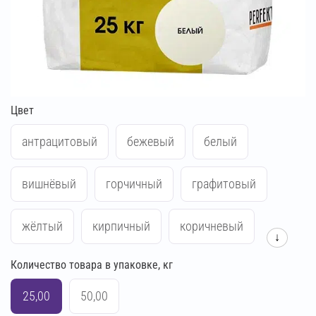
Цвет
антрацитовый
бежевый
белый
вишнёвый
горчичный
графитовый
жёлтый
кирпичный
коричневый
↓
Количество товара в упаковке, кг
красный
кремово-бежевый
25,00
50,00
кремово-жёлтый
кремово-розовый