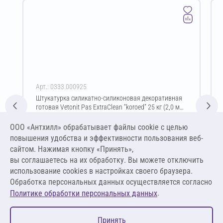
Арт.: 0333.000925
Штукатурка силикатно-силиконовая декоративная
готовая Vetonit Pas ExtraClean “koroed” 25 кг (2,0 мм
/ белый)
Цена за упаковку
ООО «Антхилл» обрабатывает файлы cookie c целью
6 407,13 ₽
повышения удобства и эффективности пользования веб-
256,29 ₽ за кг
сайтом. Нажимая кнопку «Принять»,
вы соглашаетесь на их обработку. Вы можете отключить
В корзину
использование cookies в настройках своего браузера.
Обработка персональных данных осуществляется согласно
.
Политике обработки персональных данных
0
Принять