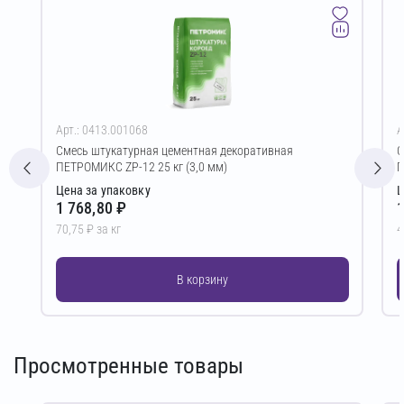
Арт.: 0413.001068
А
Смесь штукатурная цементная декоративная
С
ПЕТРОМИКС ZP-12 25 кг (3,0 мм)
П
Цена за упаковку
Ц
1 768,80 ₽
1
70,75 ₽ за кг
4
В корзину
Просмотренные товары