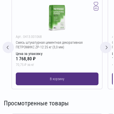
Арт.: 0413.001068
А
Смесь штукатурная цементная декоративная
С
ПЕТРОМИКС ZP-12 25 кг (3,0 мм)
П
Цена за упаковку
Ц
1 768,80 ₽
1
70,75 ₽ за кг
4
В корзину
Просмотренные товары