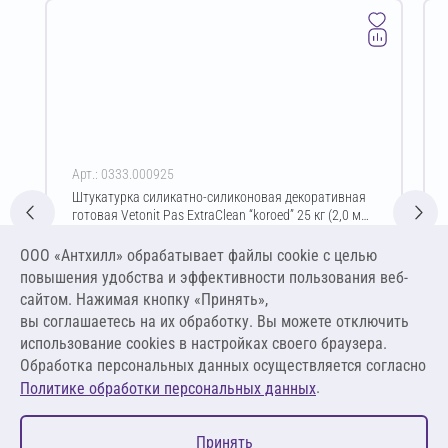
Арт.: 0333.000925
Штукатурка силикатно-силиконовая декоративная
готовая Vetonit Pas ExtraClean “koroed” 25 кг (2,0 мм
/ белый)
Цена за упаковку
ООО «Антхилл» обрабатывает файлы cookie c целью
6 407,13 ₽
повышения удобства и эффективности пользования веб-
256,29 ₽ за кг
сайтом. Нажимая кнопку «Принять»,
вы соглашаетесь на их обработку. Вы можете отключить
В корзину
использование cookies в настройках своего браузера.
Обработка персональных данных осуществляется согласно
.
Политике обработки персональных данных
0
Принять