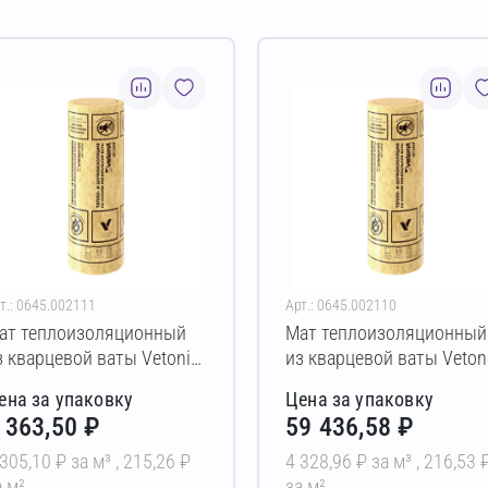
т.: 0645.002111
Арт.: 0645.002110
ат теплоизоляционный
Мат теплоизоляционный
з кварцевой ваты Vetonit
из кварцевой ваты Veton
аркас-М34 50х1220х9000
Каркас-М34 50х610х900
ена за упаковку
Цена за упаковку
м
мм
 363,50 ₽
59 436,58 ₽
 305,10 ₽ за м³ ,
215,26 ₽
4 328,96 ₽ за м³ ,
216,53 
а м²
за м²