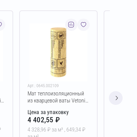
Арт.: 0645.002109
Арт.: 0645.00
Мат теплоизоляционный
Мат тепло
it
из кварцевой ваты Vetonit
из кварцев
0
Каркас-М34 150х565х6000
Каркас-М3
Цена за упаковку
Цена за у
мм
мм
4 402,55 ₽
2 370,0
₽
4 328,96 ₽ за м³ ,
649,34 ₽
4 317,03 ₽ 
за м²
за м²