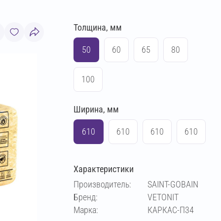
Толщина, мм
50
60
65
80
100
Ширина, мм
610
610
610
610
Характеристики
Производитель:
SAINT-GOBAIN
Бренд:
VETONIT
Марка:
КАРКАС-П34