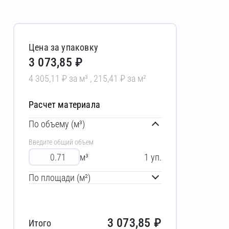
Цена за упаковку
3 073,85 ₽
4 305,11 ₽ за м³ , 215,41 ₽ за м²
Расчет материала
По объему (м³)
Введите общий объем
м³
1
уп.
По площади (м²)
3 073,85
₽
Итого