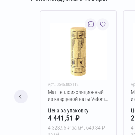
Арт.: 0645.002112
Ар
Мат теплоизоляционный
М
из кварцевой ваты Vetonit
и
Каркас-М34 150х570х6000
К
Цена за упаковку
Ц
мм
м
4 441,51 ₽
2
4 328,96 ₽ за м³ ,
649,34 ₽
4
за м²
з