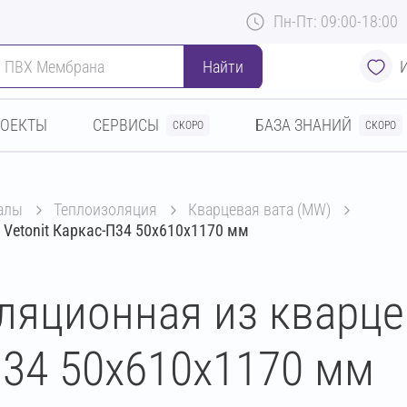
Пн-Пт: 09:00-18:00
Найти
РОЕКТЫ
СЕРВИСЫ
БАЗА ЗНАНИЙ
СКОРО
СКОРО
алы
теплоизоляция
кварцевая вата (MW)
 Vetonit Каркас-П34 50х610х1170 мм
ляционная из кварц
П34 50х610х1170 мм