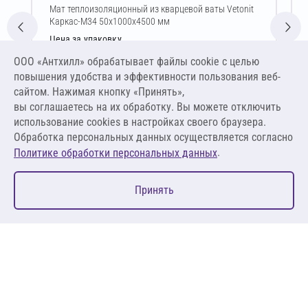
Мат теплоизоляционный из кварцевой ваты Vetonit
Каркас-М34 50х1000х4500 мм
Цена за упаковку
1 958,76 ₽
ООО «Антхилл» обрабатывает файлы cookie c целью
4 352,80 ₽ за м³ ,
повышения удобства и эффективности пользования веб-
217,64 ₽ за м²
сайтом. Нажимая кнопку «Принять»,
вы соглашаетесь на их обработку. Вы можете отключить
В корзину
использование cookies в настройках своего браузера.
Обработка персональных данных осуществляется согласно
.
Политике обработки персональных данных
0
Принять
Главная
Избранное
Корзина
Каталог