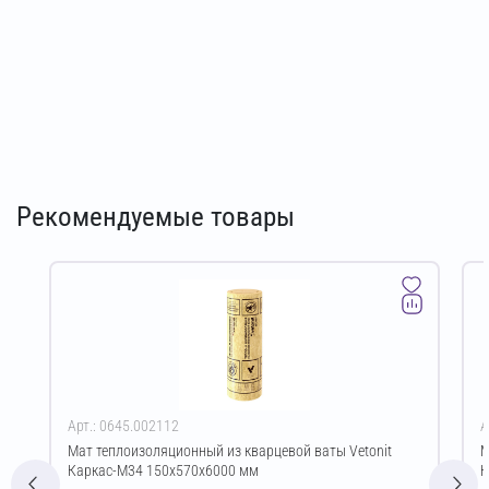
Рекомендуемые товары
Арт.: 0645.002112
А
Мат теплоизоляционный из кварцевой ваты Vetonit
М
Каркас-М34 150х570х6000 мм
К