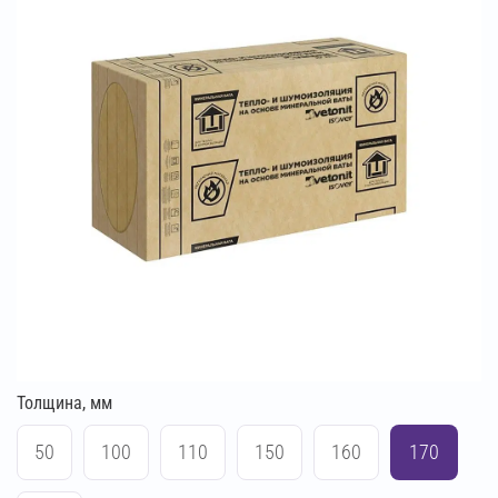
Толщина, мм
50
100
110
150
160
170