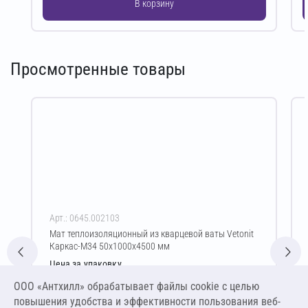
В корзину
Просмотренные товары
Арт.: 0645.002103
Мат теплоизоляционный из кварцевой ваты Vetonit
Каркас-М34 50х1000х4500 мм
Цена за упаковку
1 958,76 ₽
ООО «Антхилл» обрабатывает файлы cookie c целью
4 352,80 ₽ за м³ ,
повышения удобства и эффективности пользования веб-
217,64 ₽ за м²