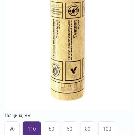
Толщина, мм
90
110
60
50
80
100