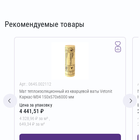
Рекомендуемые товары
Арт.: 0645.002112
А
Мат теплоизоляционный из кварцевой ваты Vetonit
М
Каркас-М34 150х570х6000 мм
К
Цена за упаковку
Ц
4 441,51 ₽
2
4 328,96 ₽ за м³ ,
4
649,34 ₽ за м²
2