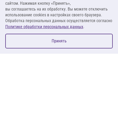
сайтом. Нажимая кнопку «Принять»,
вы соглашаетесь на их обработку. Вы можете отключить
В корзину
использование cookies в настройках своего браузера.
Обработка персональных данных осуществляется согласно
.
Политике обработки персональных данных
0
Принять
Главная
Избранное
Корзина
Каталог
127083, Москва, ул. 8 Марта, д. 1, стр.12, пом. 4/31
Пн-Пт: 09:00-18:00