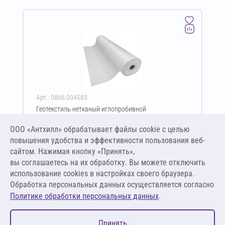
Арт.: 0866.004583
Геотекстиль нетканый иглопробивной
термофиксированный GeoSM TERMO Geoflax Plus ПП
600 г/м² 6х50 м
ООО «Антхилл» обрабатывает файлы cookie c целью
Цена за упаковку
ПО ЗАПРОСУ
повышения удобства и эффективности пользования веб-
сайтом. Нажимая кнопку «Принять»,
вы соглашаетесь на их обработку. Вы можете отключить
Оставить заявку
использование cookies в настройках своего браузера.
Обработка персональных данных осуществляется согласно
.
Политике обработки персональных данных
0
Принять