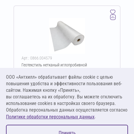
Арт.: 0866.004579
Геотекстиль нетканый иглопробивной
термофиксированный GeoSM TERMO Geoflax Plus ПП
400 г/м² 6х50 м
ООО «Антхилл» обрабатывает файлы cookie c целью
Цена за упаковку
ПО ЗАПРОСУ
повышения удобства и эффективности пользования веб-
сайтом. Нажимая кнопку «Принять»,
вы соглашаетесь на их обработку. Вы можете отключить
Оставить заявку
использование cookies в настройках своего браузера.
Обработка персональных данных осуществляется согласно
.
Политике обработки персональных данных
0
Принять