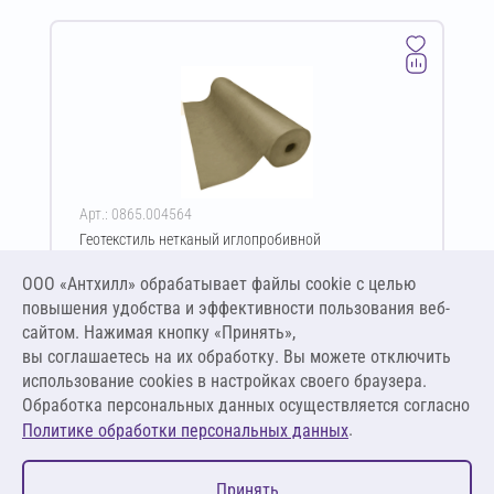
Арт.: 0865.004564
Геотекстиль нетканый иглопробивной
термофиксированный GeoSM Geoflax Plus TERMO ПЭ
150 г/м² 6х50 м
ООО «Антхилл» обрабатывает файлы cookie c целью
Цена за упаковку
ПО ЗАПРОСУ
повышения удобства и эффективности пользования веб-
сайтом. Нажимая кнопку «Принять»,
вы соглашаетесь на их обработку. Вы можете отключить
Оставить заявку
использование cookies в настройках своего браузера.
Обработка персональных данных осуществляется согласно
.
Политике обработки персональных данных
0
Принять