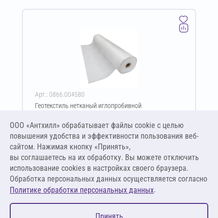
Арт.: 0866.004580
Геотекстиль нетканый иглопробивной
термофиксированный GeoSM TERMO Geoflax Plus ПП
450 г/м² 6х50 м
ООО «Антхилл» обрабатывает файлы cookie c целью
Цена за упаковку
ПО ЗАПРОСУ
повышения удобства и эффективности пользования веб-
сайтом. Нажимая кнопку «Принять»,
вы соглашаетесь на их обработку. Вы можете отключить
Оставить заявку
использование cookies в настройках своего браузера.
Обработка персональных данных осуществляется согласно
.
Политике обработки персональных данных
0
Принять