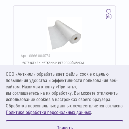
Арт.: 0866.004574
Геотекстиль нетканый иглопробивной
термофиксированный GeoSM TERMO Geoflax Plus ПП
150 г/м² 6х50 м
ООО «Антхилл» обрабатывает файлы cookie c целью
Цена за упаковку
ПО ЗАПРОСУ
повышения удобства и эффективности пользования веб-
сайтом. Нажимая кнопку «Принять»,
вы соглашаетесь на их обработку. Вы можете отключить
Оставить заявку
использование cookies в настройках своего браузера.
Обработка персональных данных осуществляется согласно
.
Политике обработки персональных данных
0
Принять