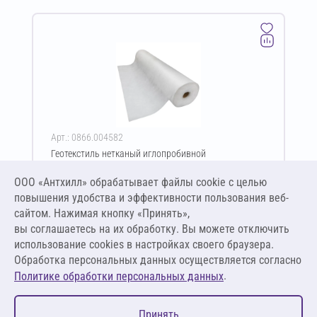
Арт.: 0866.004582
Геотекстиль нетканый иглопробивной
термофиксированный GeoSM TERMO Geoflax Plus ПП
550 г/м² 6х50 м
ООО «Антхилл» обрабатывает файлы cookie c целью
Цена за упаковку
ПО ЗАПРОСУ
повышения удобства и эффективности пользования веб-
сайтом. Нажимая кнопку «Принять»,
вы соглашаетесь на их обработку. Вы можете отключить
Оставить заявку
использование cookies в настройках своего браузера.
Обработка персональных данных осуществляется согласно
.
Политике обработки персональных данных
0
Принять