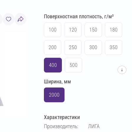
Поверхностная плотность, г/м²
100
120
150
180
200
250
300
350
400
500
↓
Ширина, мм
2000
Характеристики
Производитель:
ЛИГА