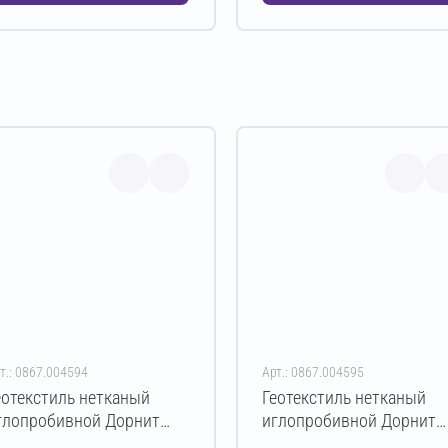
т.: 0867.004594
Арт.: 0867.004595
еотекстиль нетканый
Геотекстиль нетканый
глопробивной Дорнит
иглопробивной Дорнит
ко ПЭ 250 г/м² 2х50 м
эко ПЭ 250 г/м² 3х50 м