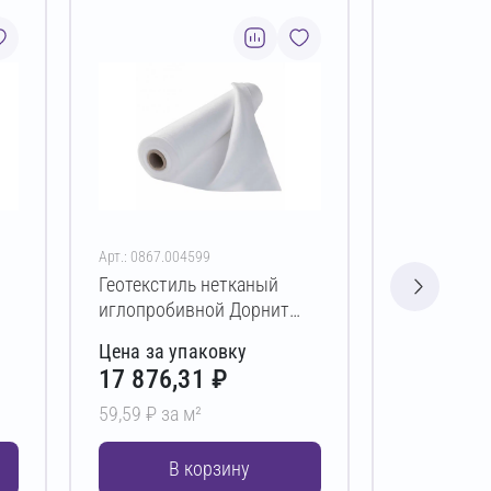
Арт.: 0867.004599
Арт.: 0867.00
Геотекстиль нетканый
Геотекстил
иглопробивной Дорнит
иглопроби
эко ПЭ 300 г/м² 6х50 м
эко ПЭ 300
Цена за упаковку
Цена за у
17 876,31 ₽
11 917,
59,59 ₽ за м²
59,59 ₽ за 
В корзину
В 