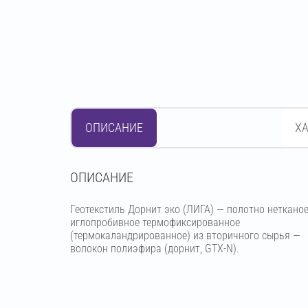
ОПИСАНИЕ
Х
OПИСАНИЕ
Геотекстиль Дорнит эко (ЛИГА) — полотно неткано
иглопробивное термофиксированное
(термокаландрированное) из вторичного сырья —
волокон полиэфира (дорнит, GTX-N).