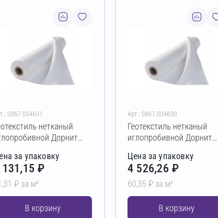
т.: 0867.004601
Арт.: 0867.004600
еотекстиль нетканый
Геотекстиль нетканый
глопробивной Дорнит
иглопробивной Дорнит
ко ПЭ 350 г/м² 2х50 м
эко ПЭ 300 г/м² 1,5х50 м
ена за упаковку
Цена за упаковку
 131,15 ₽
4 526,26 ₽
1,31 ₽ за м²
60,35 ₽ за м²
В корзину
В корзину