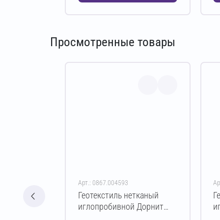
Просмотренные товары
Арт.: 0867.004593
Ар
Геотекстиль нетканый
Г
иглопробивной Дорнит
и
эко ПЭ 200 г/м² 3х50 м
э