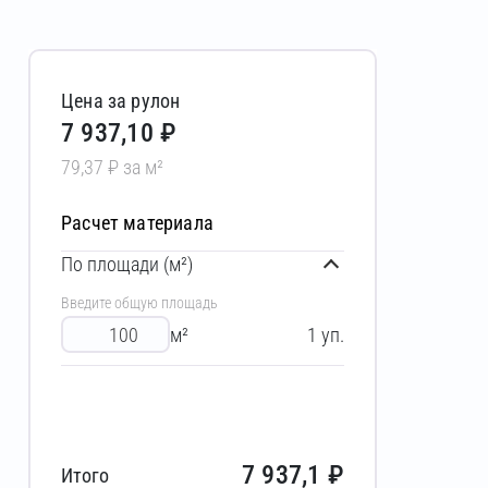
Цена за рулон
7 937,10 ₽
79,37 ₽ за м²
Расчет материала
По площади (м²)
Введите общую площадь
м²
1
уп.
7 937,1
₽
Итого