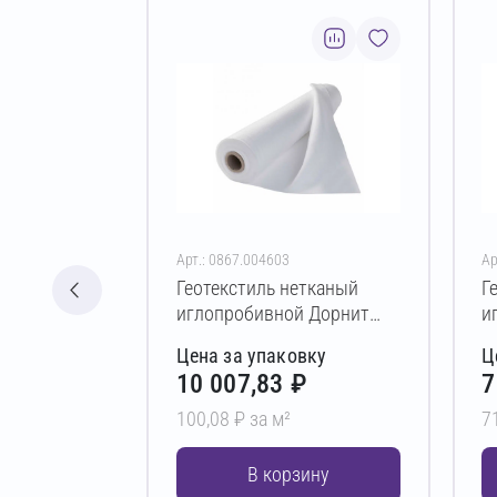
Арт.: 0867.004603
Ар
Геотекстиль нетканый
Г
иглопробивной Дорнит
и
эко ПЭ 500 г/м² 2х50 м
э
Цена за упаковку
Ц
10 007,83 ₽
7
100,08 ₽ за м²
7
В корзину