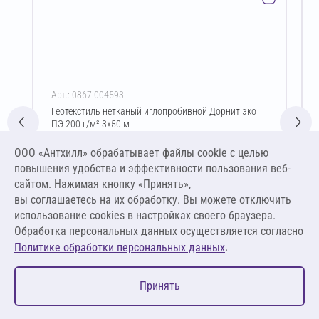
Арт.: 0867.004593
Геотекстиль нетканый иглопробивной Дорнит эко
ПЭ 200 г/м² 3х50 м
Цена за упаковку
ООО «Антхилл» обрабатывает файлы cookie c целью
6 831,10 ₽
повышения удобства и эффективности пользования веб-
45,54 ₽ за м²
сайтом. Нажимая кнопку «Принять»,
вы соглашаетесь на их обработку. Вы можете отключить
В корзину
использование cookies в настройках своего браузера.
Обработка персональных данных осуществляется согласно
.
Политике обработки персональных данных
0
Принять
Главная
Избранное
Корзина
Каталог