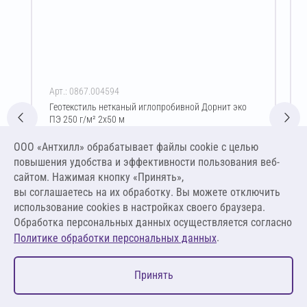
Арт.: 0867.004594
Геотекстиль нетканый иглопробивной Дорнит эко
ПЭ 250 г/м² 2х50 м
Цена за упаковку
ООО «Антхилл» обрабатывает файлы cookie c целью
5 336,25 ₽
повышения удобства и эффективности пользования веб-
26,68 ₽ за м²
сайтом. Нажимая кнопку «Принять»,
вы соглашаетесь на их обработку. Вы можете отключить
В корзину
использование cookies в настройках своего браузера.
Обработка персональных данных осуществляется согласно
.
Политике обработки персональных данных
0
Принять
Главная
Избранное
Корзина
Каталог