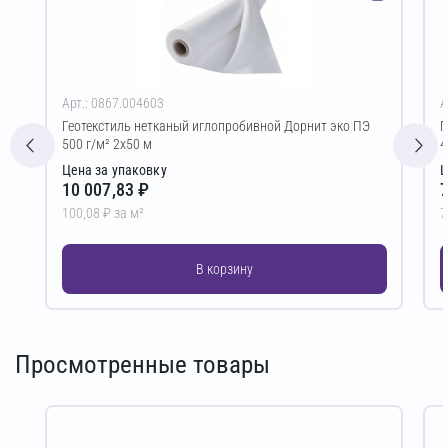
Арт.: 0867.004603
А
Геотекстиль нетканый иглопробивной Дорнит эко ПЭ
Г
500 г/м² 2х50 м
4
Цена за упаковку
Ц
10 007,83 ₽
7
100,08 ₽ за м²
7
В корзину
Просмотренные товары