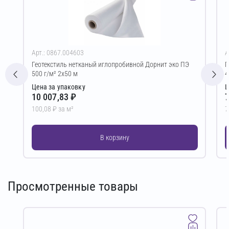
Арт.: 0867.004603
А
Геотекстиль нетканый иглопробивной Дорнит эко ПЭ
Г
500 г/м² 2х50 м
4
Цена за упаковку
Ц
10 007,83 ₽
7
100,08 ₽ за м²
7
В корзину
Просмотренные товары