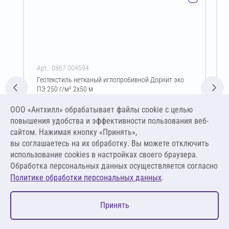
Арт.: 0867.004594
Геотекстиль нетканый иглопробивной Дорнит эко
ПЭ 250 г/м² 2х50 м
Цена за упаковку
ООО «Антхилл» обрабатывает файлы cookie c целью
5 336,25 ₽
повышения удобства и эффективности пользования веб-
26,68 ₽ за м²
сайтом. Нажимая кнопку «Принять»,
вы соглашаетесь на их обработку. Вы можете отключить
В корзину
использование cookies в настройках своего браузера.
Обработка персональных данных осуществляется согласно
.
Политике обработки персональных данных
0
Принять
Главная
Избранное
Корзина
Каталог