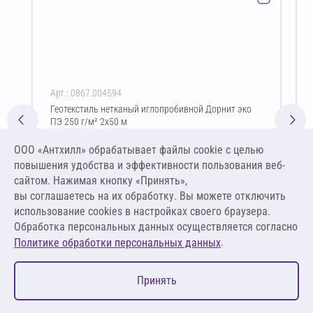
Арт.: 0867.004594
Геотекстиль нетканый иглопробивной Дорнит эко
ПЭ 250 г/м² 2х50 м
Цена за упаковку
ООО «Антхилл» обрабатывает файлы cookie c целью
5 336,25 ₽
повышения удобства и эффективности пользования веб-
26,68 ₽ за м²
сайтом. Нажимая кнопку «Принять»,
вы соглашаетесь на их обработку. Вы можете отключить
В корзину
использование cookies в настройках своего браузера.
Обработка персональных данных осуществляется согласно
.
Политике обработки персональных данных
0
Принять
Главная
Избранное
Корзина
Каталог