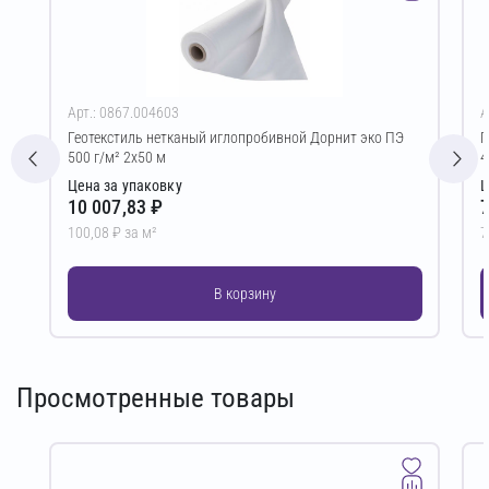
Арт.: 0867.004603
А
Геотекстиль нетканый иглопробивной Дорнит эко ПЭ
Г
500 г/м² 2х50 м
4
Цена за упаковку
Ц
10 007,83 ₽
7
100,08 ₽ за м²
7
В корзину
Просмотренные товары