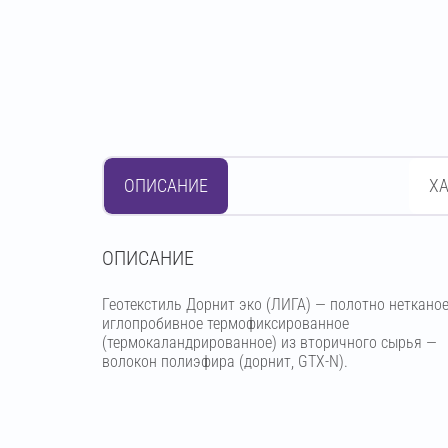
ОПИСАНИЕ
Х
OПИСАНИЕ
Геотекстиль Дорнит эко (ЛИГА) — полотно неткано
иглопробивное термофиксированное
(термокаландрированное) из вторичного сырья —
волокон полиэфира (дорнит, GTX-N).