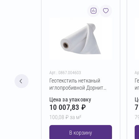
Арт.: 0867.004603
Ар
Геотекстиль нетканый
Г
иглопробивной Дорнит
и
эко ПЭ 500 г/м² 2х50 м
э
Цена за упаковку
Ц
10 007,83 ₽
7
100,08 ₽ за м²
7
В корзину