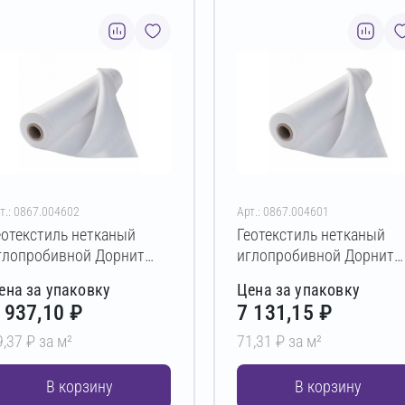
т.: 0867.004602
Арт.: 0867.004601
еотекстиль нетканый
Геотекстиль нетканый
глопробивной Дорнит
иглопробивной Дорнит
ко ПЭ 400 г/м² 2х50 м
эко ПЭ 350 г/м² 2х50 м
ена за упаковку
Цена за упаковку
 937,10 ₽
7 131,15 ₽
9,37 ₽ за м²
71,31 ₽ за м²
В корзину
В корзину