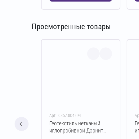
Просмотренные товары
Арт.: 0867.004594
Ар
Геотекстиль нетканый
Г
иглопробивной Дорнит
и
эко ПЭ 250 г/м² 2х50 м
э