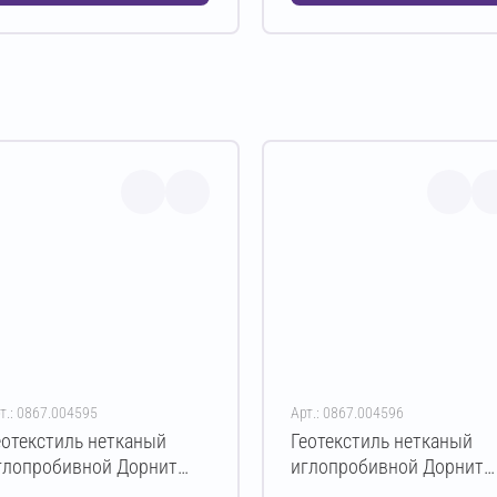
т.: 0867.004595
Арт.: 0867.004596
еотекстиль нетканый
Геотекстиль нетканый
глопробивной Дорнит
иглопробивной Дорнит
ко ПЭ 250 г/м² 3х50 м
эко ПЭ 300 г/м² 2х50 м