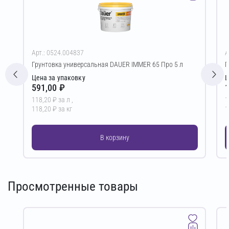
Арт.: 0524.004837
А
Грунтовка универсальная DAUER IMMER 65 Про 5 л
Г
Цена за упаковку
Ц
591,00 ₽
1
118,20 ₽ за л ,
1
118,20 ₽ за кг
1
В корзину
Просмотренные товары