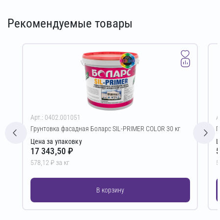
Рекомендуемые товары
Арт.: 0402.001051
А
Грунтовка фасадная Боларс SIL-PRIMER COLOR 30 кг
Г
Цена за упаковку
Ц
17 343,50 ₽
5
578,12 ₽ за кг
5
В корзину