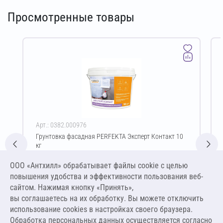
Просмотренные товары
Арт.: 0382.000976
Грунтовка фасадная PERFEKTA Эксперт Контакт 10
кг
Цена за упаковку
ООО «Антхилл» обрабатывает файлы cookie c целью
2 191,00 ₽
повышения удобства и эффективности пользования веб-
219,10 ₽ за кг
сайтом. Нажимая кнопку «Принять»,
вы соглашаетесь на их обработку. Вы можете отключить
В корзину
использование cookies в настройках своего браузера.
Обработка персональных данных осуществляется согласно