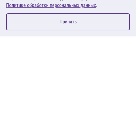
.
Политике обработки персональных данных
0
Принять
Главная
Избранное
Корзина
Каталог
127083, Москва, ул. 8 Марта, д. 1, стр.12, пом. 4/31
Пн-Пт: 09:00-18:00
+7 (495) 080 08 68
sales@anth.ru