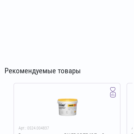
Рекомендуемые товары
Арт.: 0524.004837
А