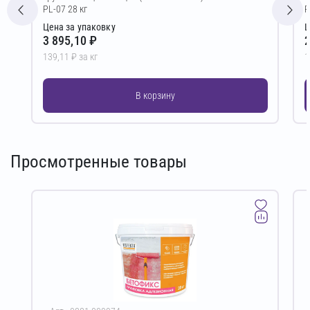
PL-07 28 кг
P
Цена за упаковку
Ц
3 895,10 ₽
2
139,11 ₽ за кг
1
В корзину
Просмотренные товары