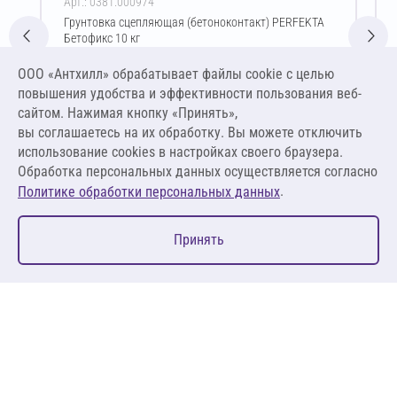
Арт.: 0381.000974
Грунтовка сцепляющая (бетоноконтакт) PERFEKTA
Бетофикс 10 кг
Цена за упаковку
ООО «Антхилл» обрабатывает файлы cookie c целью
1 779,00 ₽
повышения удобства и эффективности пользования веб-
177,90 ₽ за кг
сайтом. Нажимая кнопку «Принять»,
вы соглашаетесь на их обработку. Вы можете отключить
В корзину
использование cookies в настройках своего браузера.
Обработка персональных данных осуществляется согласно
.
Политике обработки персональных данных
0
Принять
Главная
Избранное
Корзина
Каталог