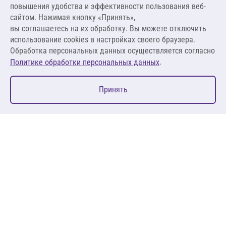
повышения удобства и эффективности пользования веб-
265,83 ₽ за кг
сайтом. Нажимая кнопку «Принять»,
вы соглашаетесь на их обработку. Вы можете отключить
В корзину
использование cookies в настройках своего браузера.
Обработка персональных данных осуществляется согласно
.
Политике обработки персональных данных
0
Принять
Главная
Избранное
Корзина
Каталог
127083, Москва, ул. 8 Марта, д. 1, стр.12, пом. 4/31