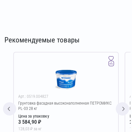
Рекомендуемые товары
Арт.: 0519.004827
А
Грунтовка фасадная высоконаполненная ПЕТРОМИКС
Г
PL-03 28 кг
P
Цена за упаковку
Ц
3 584,90 ₽
2
128,03 ₽ за кг
1