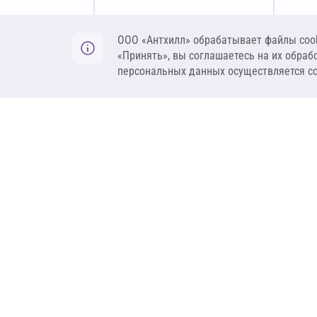
Оставить заявку
ООО «Антхилл» обрабатывает файлы cook
«Принять», вы соглашаетесь на их обраб
персональных данных осуществляется с
ANT
ПРОДУКЦИЯ
О компании
Теплоизоляция
Бренды
Гидроизоляция
Проекты
Ветрозащита и пар
Контакты
Крепеж
Вакансии
Комплектующие
Ребрендинг
Геосинтетика