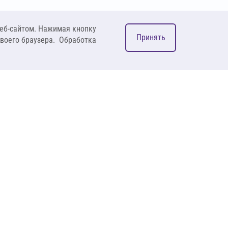
еб-сайтом. Нажимая кнопку
Принять
своего браузера. Обработка
М
ком
127083, Москва, ул. 8
Марта, д. 1, стр.12,
пом. 4/31