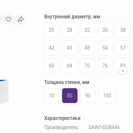
Внутренний диаметр, мм
25
28
32
35
38
42
45
48
54
57
60
64
70
76
83
↓
Толщина стенки, мм
89
102
108
114
70
80
90
100
133
159
169
219
Характеристики
140
Производитель:
SAINT-GOBAIN