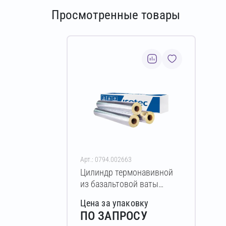
Просмотренные товары
Арт.: 0794.002663
Цилиндр термонавивной
из базальтовой ваты
ISOTEC Section-100-АЛ
Цена за упаковку
80х140-1200 мм
ПО ЗАПРОСУ