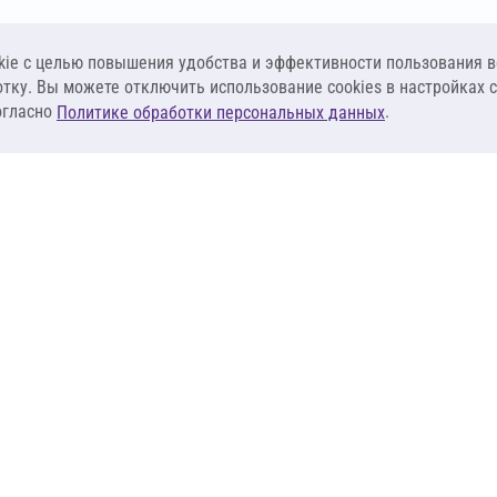
ie c целью повышения удобства и эффективности пользования в
отку. Вы можете отключить использование cookies в настройках 
огласно
.
Политике обработки персональных данных
КЛИЕНТАМ
ПОСТАВЩИКА
Материалы
Наши партнеры
Системы
Стать поставщи
оизоляция
Сервисы
Калькуляторы
База знаний