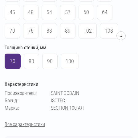
45
48
54
57
60
64
70
76
83
89
102
108
↓
Толщина стенки, мм
114
133
140
159
169
219
70
80
90
100
Характеристики
Производитель:
SAINT-GOBAIN
Бренд:
ISOTEC
Марка:
SECTION-100-АЛ
Все характеристики