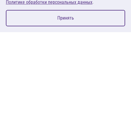
.
Политике обработки персональных данных
0
Принять
Главная
Избранное
Корзина
Каталог
127083, Москва, ул. 8 Марта, д. 1, стр.12, пом. 4/31
Пн-Пт: 09:00-18:00
+7 (495) 080 08 68
sales@anth.ru