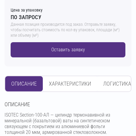
Цена за упаковку
ПО ЗАПРОСУ
Данная позиция производится под заказ. Отправьте заявку,
чтобы посчитать стоимость по кол-ву упаковок, площади (м²)
или объему (м³)
Оставить заявку
ОПИСАНИЕ
ХАРАКТЕРИСТИКИ
ЛОГИСТИКА
OПИСАНИЕ
ISOTEC Section-100-АЛ — цилиндр термонавивной из
минеральной (базальтовой) ваты на синтетическом
связующем с покрытием из алюминиевой фольги
толщиной 20 мкм, армированной стекловолокном.