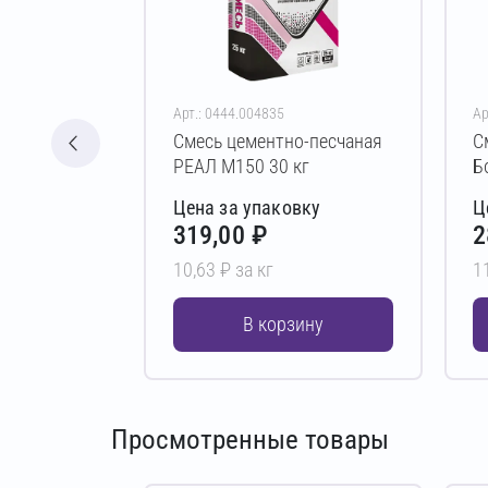
Арт.: 0444.004835
Ар
Смесь цементно-песчаная
С
РЕАЛ М150 30 кг
Б
Цена за упаковку
Ц
319,00 ₽
2
10,63 ₽ за кг
1
В корзину
Просмотренные товары