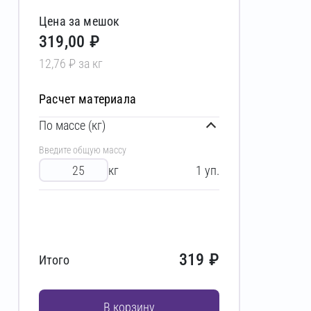
Цена за мешок
319,00 ₽
12,76 ₽ за кг
Расчет материала
По массе (кг)
Введите общую массу
кг
1
уп.
319
₽
Итого
В корзину