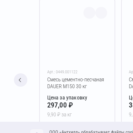
Арт.: 0449.001122
Ар
Смесь цементно-песчаная
С
DAUER М150 30 кг
D
Цена за упаковку
Ц
297,00 ₽
3
9,90 ₽ за кг
9
В корзину
ООО «Антхилл» обрабатывает файлы cook