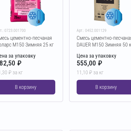
т.: 0723.001700
Арт.: 0452.001129
месь цементно-песчаная
Смесь цементно-песчана
оларс М150 Зимняя 25 кг
DAUER М150 Зимняя 50 к
ена за упаковку
Цена за упаковку
82,50 ₽
555,00 ₽
1,30 ₽ за кг
11,10 ₽ за кг
В корзину
В корзину