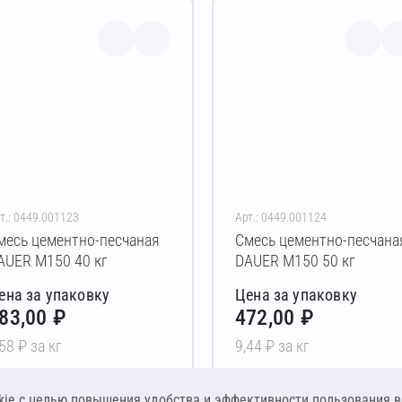
т.: 0449.001123
Арт.: 0449.001124
месь цементно-песчаная
Смесь цементно-песчана
AUER М150 40 кг
DAUER М150 50 кг
ена за упаковку
Цена за упаковку
83,00 ₽
472,00 ₽
,58 ₽ за кг
9,44 ₽ за кг
В корзину
В корзину
ie c целью повышения удобства и эффективности пользования в