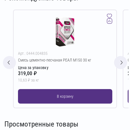
Арт.: 0444.004835
А
Смесь цементно-песчаная РЕАЛ М150 30 кг
С
Цена за упаковку
Ц
319,00 ₽
2
10,63 ₽ за кг
1
В корзину
Просмотренные товары