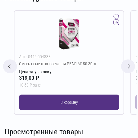
Арт.: 0444.004835
А
Смесь цементно-песчаная РЕАЛ М150 30 кг
С
Цена за упаковку
Ц
319,00 ₽
2
10,63 ₽ за кг
1
В корзину
Просмотренные товары