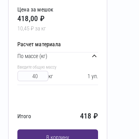
Цена за мешок
418,00 ₽
10,45 ₽ за кг
Расчет материала
По массе (кг)
Введите общую массу
кг
1
уп.
418
₽
Итого
В корзину