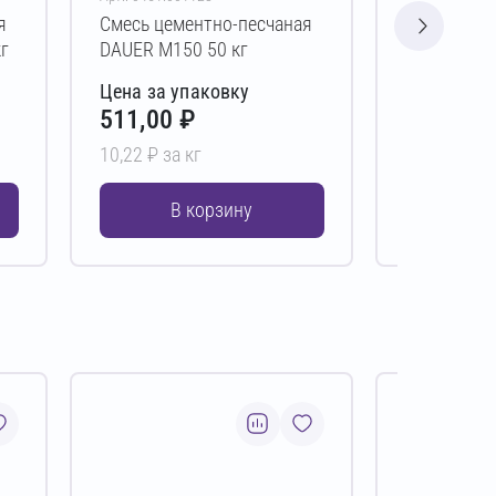
я
Смесь цементно-песчаная
Смесь цем
г
DAUER М150 50 кг
DAUER М15
Цена за упаковку
Цена за у
511,00 ₽
514,00 
10,22 ₽ за кг
10,28 ₽ за 
В корзину
В 