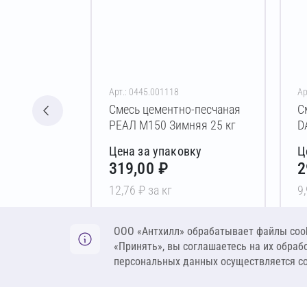
Арт.: 0445.001118
Ар
Смесь цементно-песчаная
С
РЕАЛ М150 Зимняя 25 кг
D
Цена за упаковку
Ц
319,00 ₽
2
12,76 ₽ за кг
9
В корзину
ООО «Антхилл» обрабатывает файлы cook
«Принять», вы соглашаетесь на их обраб
персональных данных осуществляется с