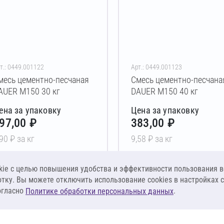
т.: 0449.001122
Арт.: 0449.001123
месь цементно-песчаная
Смесь цементно-песчана
AUER М150 30 кг
DAUER М150 40 кг
ена за упаковку
Цена за упаковку
97,00 ₽
383,00 ₽
,90 ₽ за кг
9,58 ₽ за кг
В корзину
В корзину
ie c целью повышения удобства и эффективности пользования в
отку. Вы можете отключить использование cookies в настройках 
огласно
.
Политике обработки персональных данных