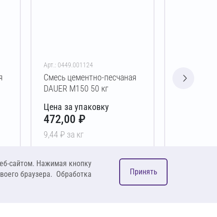
Арт.: 0449.001124
Арт.: 0450.00
я
Смесь цементно-песчаная
Смесь цем
DAUER М150 50 кг
DAUER М15
Цена за упаковку
Цена за у
472,00 ₽
324,00 
9,44 ₽ за кг
10,80 ₽ за 
В корзину
В 
еб-сайтом. Нажимая кнопку
Принять
своего браузера. Обработка