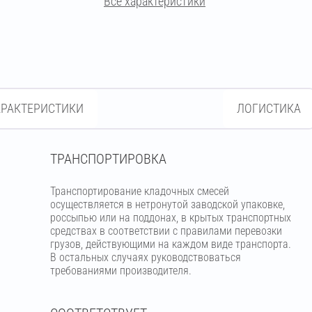
Все характеристики
кремово-бежевый
бежевый
светло-бежевый
пудра
кремовый
терракотовый
АРАКТЕРИСТИКИ
ЛОГИСТИКА
вишнёвый
кирпичный
ТРАНСПОРТИРОВКА
светло-коричневый
Транспортирование кладочных смесей
осуществляется в нетронутой заводской упаковке,
коричневый
россыпью или на поддонах, в крытых транспортных
средствах в соответствии с правилами перевозки
грузов, действующими на каждом виде транспорта.
В остальных случаях руководствоваться
тёмно-коричневый
требованиями производителя.
шоколадный