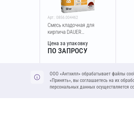
Арт.: 0856.004462
Смесь кладочная для
кирпича DAUER
BRICK.COLOR 250 50 кг
Цена за упаковку
(светло-коричневый)
ПО ЗАПРОСУ
Оставить заявку
ООО «Антхилл» обрабатывает файлы cook
«Принять», вы соглашаетесь на их обраб
персональных данных осуществляется с
ANT
ПРОДУКЦИЯ
О компании
Теплоизоляция