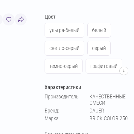
Цвет
ультра-белый
белый
светло-серый
серый
темно-серый
графитовый
↓
антрацитовый
черный
Характеристики
Производитель:
КАЧЕСТВЕННЫЕ
зеленый
синий
жёлтый
СМЕСИ
Бренд:
DAUER
Марка:
BRICK.COLOR 250
красный
слоновая кость