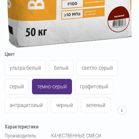
Цвет
ультра-белый
белый
светло-серый
серый
темно-серый
графитовый
антрацитовый
черный
зеленый
↓
синий
жёлтый
красный
Характеристики
Производитель:
КАЧЕСТВЕННЫЕ СМЕСИ