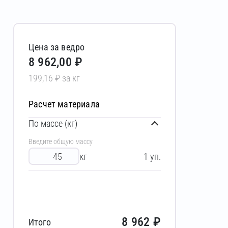
Цена за ведро
8 962,00 ₽
199,16 ₽ за кг
Расчет материала
По массе (кг)
Введите общую массу
кг
1
уп.
8 962
₽
Итого