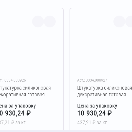
т.: 0334.000926
Арт.: 0334.000927
тукатурка силиконовая
Штукатурка силиконова
екоративная готовая
декоративная готовая
etonit Pas Silikon “koroed”
Vetonit Pas Silikon “koroe
ена за упаковку
Цена за упаковку
5 кг (прозрачный)
25 кг (белый)
0 930,24 ₽
10 930,24 ₽
37,21 ₽ за кг
437,21 ₽ за кг