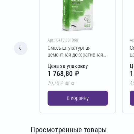
Арт.: 0413.001068
Ар
Смесь штукатурная
С
цементная декоративная
ц
ПЕТРОМИКС ZP-12 25 кг
П
Цена за упаковку
Ц
(3,0 мм)
(
1 768,80 ₽
1
70,75 ₽ за кг
4
В корзину
Просмотренные товары