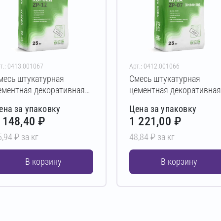
т.: 0413.001067
Арт.: 0412.001066
месь штукатурная
Смесь штукатурная
ементная декоративная
цементная декоративная
ЕТРОМИКС ZP-12 25 кг
ПЕТРОМИКС ZP-07 Зимн
ена за упаковку
Цена за упаковку
2,0 мм)
25 кг (2,0 мм)
 148,40 ₽
1 221,00 ₽
5,94 ₽ за кг
48,84 ₽ за кг
В корзину
В корзину