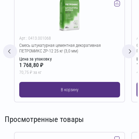
Арт.: 0413.001068
А
Смесь штукатурная цементная декоративная
С
ПЕТРОМИКС ZP-12 25 кг (3,0 мм)
П
Цена за упаковку
Ц
1 768,80 ₽
1
70,75 ₽ за кг
4
В корзину
Просмотренные товары