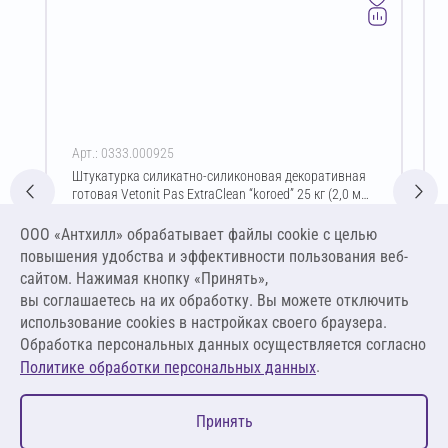
Арт.: 0333.000925
Штукатурка силикатно-силиконовая декоративная
готовая Vetonit Pas ExtraClean “koroed” 25 кг (2,0 мм
/ белый)
Цена за упаковку
ООО «Антхилл» обрабатывает файлы cookie c целью
6 407,13 ₽
повышения удобства и эффективности пользования веб-
256,29 ₽ за кг
сайтом. Нажимая кнопку «Принять»,
вы соглашаетесь на их обработку. Вы можете отключить
В корзину
использование cookies в настройках своего браузера.
Обработка персональных данных осуществляется согласно
.
Политике обработки персональных данных
0
Принять