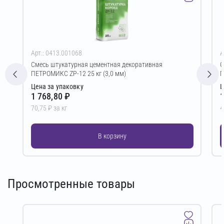
Арт.: 0413.001068
А
Смесь штукатурная цементная декоративная
С
ПЕТРОМИКС ZP-12 25 кг (3,0 мм)
П
Цена за упаковку
Ц
1 768,80 ₽
1
70,75 ₽ за кг
4
В корзину
Просмотренные товары