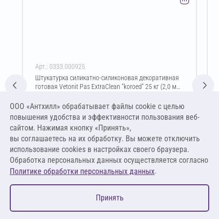
Арт.: 0333.000925
Штукатурка силикатно-силиконовая декоративная
готовая Vetonit Pas ExtraClean “koroed” 25 кг (2,0 мм
/ белый)
Цена за упаковку
ООО «Антхилл» обрабатывает файлы cookie c целью
6 407,13 ₽
повышения удобства и эффективности пользования веб-
256,29 ₽ за кг
сайтом. Нажимая кнопку «Принять»,
вы соглашаетесь на их обработку. Вы можете отключить
В корзину
использование cookies в настройках своего браузера.
Обработка персональных данных осуществляется согласно
.
Политике обработки персональных данных
0
Принять
Главная
Избранное
Корзина
Каталог