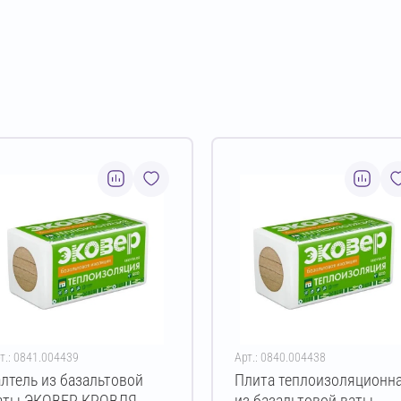
т.: 0841.004439
Арт.: 0840.004438
алтель из базальтовой
Плита теплоизоляционн
аты ЭКОВЕР КРОВЛЯ
из базальтовой ваты