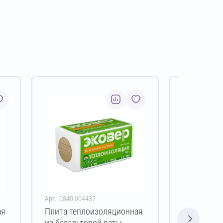
Арт.: 0840.004437
Арт.: 0840.00
ая
Плита теплоизоляционная
Плита теп
из базальтовой ваты
из базальт