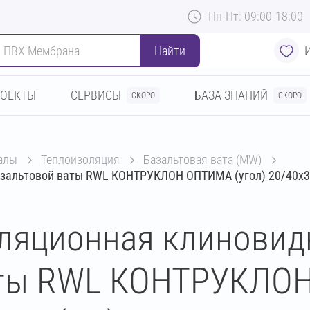
Пн-Пт: 09:00-18:00
Найти
РОЕКТЫ
СЕРВИСЫ
БАЗА ЗНАНИЙ
СКОРО
СКОРО
алы
теплоизоляция
базальтовая вата (MW)
азальтовой ваты RWL КОНТРУКЛОН ОПТИМА (угол) 20/40х3
ляционная клиновид
аты RWL КОНТРУКЛОН