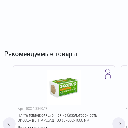
Рекомендуемые товары
Арт.: 0837.004379
А
Плита теплоизоляционная из базальтовой ваты
Г
ЭКОВЕР ВЕНТ-ФАСАД 100 50х600х1000 мм
1
Цена за упаковку
Ц