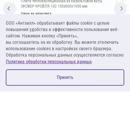
Плита теплоизоляционная из базальтовой ваты
ЭКОВЕР КРОВЛЯ 150 130х600х1000 мм
Цена за упаковку
2 294,77 ₽
ООО «Антхилл» обрабатывает файлы cookie c целью
14 710,06 ₽ за м³ ,
повышения удобства и эффективности пользования веб-
1 912,31 ₽ за м²
сайтом. Нажимая кнопку «Принять»,
вы соглашаетесь на их обработку. Вы можете отключить
В корзину
использование cookies в настройках своего браузера.
Обработка персональных данных осуществляется согласно
.
Политике обработки персональных данных
0
Принять
Главная
Избранное
Корзина
Каталог