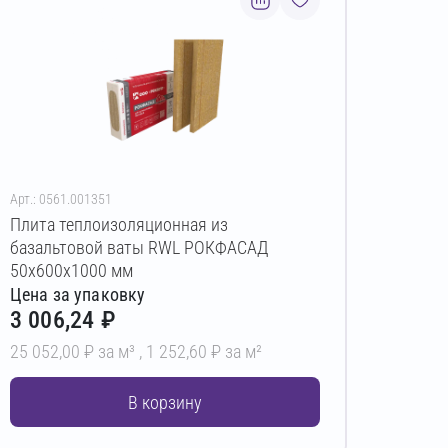
Арт.: 0561.001351
Плита теплоизоляционная из
базальтовой ваты RWL РОКФАСАД
50х600х1000 мм
Цена за упаковку
3 006,24 ₽
25 052,00 ₽ за м³ ,
1 252,60 ₽ за м²
В корзину