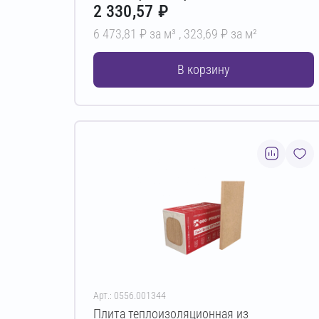
2 330,57 ₽
6 473,81 ₽ за м³ ,
323,69 ₽ за м²
В корзину
Арт.: 0556.001344
Плита теплоизоляционная из