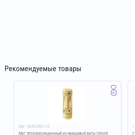
Рекомендуемые товары
Арт.: 0645.002112
А
Мат теплоизоляционный из кварцевой ваты Vetonit
М