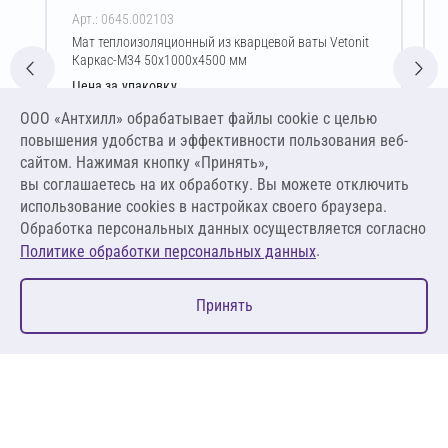
Арт.: 0645.002103
Мат теплоизоляционный из кварцевой ваты Vetonit
Каркас-М34 50х1000х4500 мм
Цена за упаковку
1 958,76 ₽
ООО «Антхилл» обрабатывает файлы cookie c целью
4 352,80 ₽ за м³ ,
повышения удобства и эффективности пользования веб-
217,64 ₽ за м²
сайтом. Нажимая кнопку «Принять»,
вы соглашаетесь на их обработку. Вы можете отключить
В корзину
использование cookies в настройках своего браузера.
Обработка персональных данных осуществляется согласно
.
Политике обработки персональных данных
0
Принять
Главная
Избранное
Корзина
Каталог