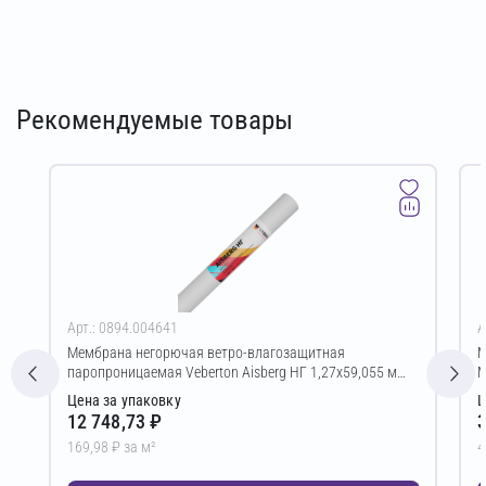
Рекомендуемые товары
Арт.: 0894.004641
А
Мембрана негорючая ветро-влагозащитная
М
паропроницаемая Veberton Aisberg НГ 1,27х59,055 м
M
(75,00 м²)
Цена за упаковку
Ц
12 748,73 ₽
3
169,98 ₽ за м²
4