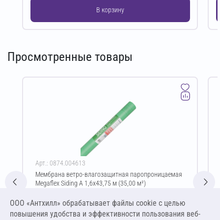
В корзину
Просмотренные товары
Арт.: 0874.004613
Мембрана ветро-влагозащитная паропроницаемая
Megaflex Siding A 1,6х43,75 м (35,00 м²)
Цена за упаковку
ООО «Антхилл» обрабатывает файлы cookie c целью
1 724,80 ₽
повышения удобства и эффективности пользования веб-
49,28 ₽ за м²