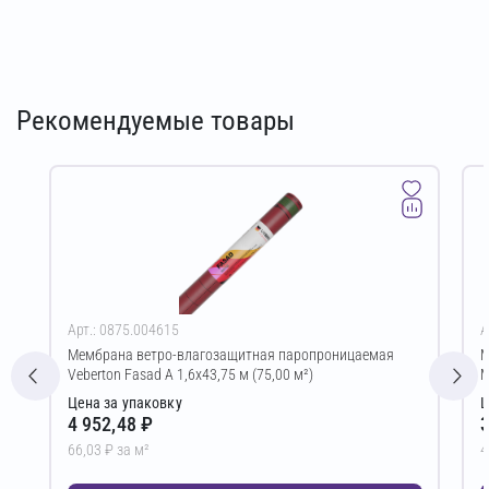
Рекомендуемые товары
Арт.: 0875.004615
А
Мембрана ветро-влагозащитная паропроницаемая
М
Veberton Fasad A 1,6х43,75 м (75,00 м²)
M
Цена за упаковку
Ц
4 952,48 ₽
3
66,03 ₽ за м²
4