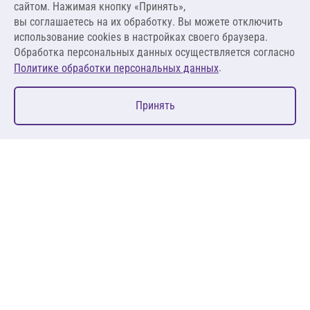
сайтом. Нажимая кнопку «Принять»,
вы соглашаетесь на их обработку. Вы можете отключить
В корзину
использование cookies в настройках своего браузера.
Обработка персональных данных осуществляется согласно
.
Политике обработки персональных данных
0
Принять
Главная
Избранное
Корзина
Каталог
127083, Москва, ул. 8 Марта, д. 1, стр.12, пом. 4/31
Пн-Пт: 09:00-18:00