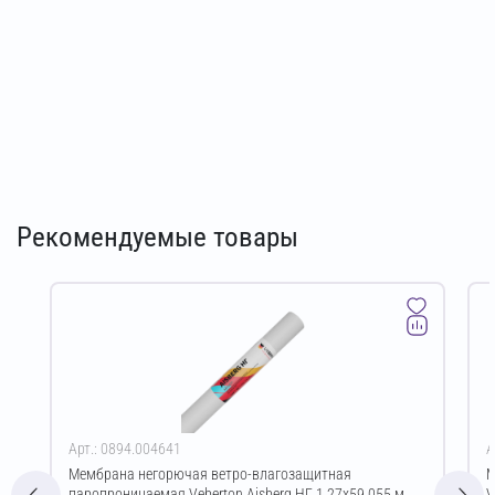
Рекомендуемые товары
Арт.: 0894.004641
А
Мембрана негорючая ветро-влагозащитная
М
паропроницаемая Veberton Aisberg НГ 1,27х59,055 м
V