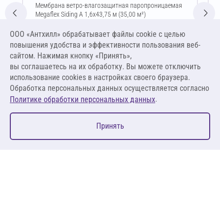
Мембрана ветро-влагозащитная паропроницаемая
Megaflex Siding A 1,6х43,75 м (35,00 м²)
Цена за упаковку
ООО «Антхилл» обрабатывает файлы cookie c целью
1 724,80 ₽
повышения удобства и эффективности пользования веб-
49,28 ₽ за м²
сайтом. Нажимая кнопку «Принять»,
вы соглашаетесь на их обработку. Вы можете отключить
В корзину
использование cookies в настройках своего браузера.
Обработка персональных данных осуществляется согласно
.
Политике обработки персональных данных
0
Принять
Главная
Избранное
Корзина
Каталог