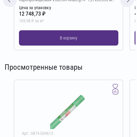
(75,00 м²)
Цена за упаковку
Ц
12 748,73 ₽
4
169,98 ₽ за м²
6
В корзину
Просмотренные товары
Арт.: 0874.004613