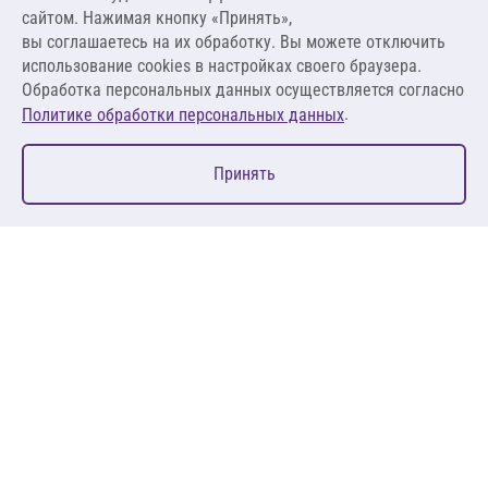
110,26 ₽ за м²
сайтом. Нажимая кнопку «Принять»,
вы соглашаетесь на их обработку. Вы можете отключить
В корзину
использование cookies в настройках своего браузера.
Обработка персональных данных осуществляется согласно
.
Политике обработки персональных данных
0
Принять
Главная
Избранное
Корзина
Каталог
127083, Москва, ул. 8 Марта, д. 1, стр.12, пом. 4/31
Пн-Пт: 09:00-18:00