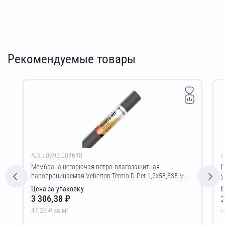
Рекомендуемые товары
Арт.: 0893.004640
А
Мембрана негорючая ветро-влагозащитная
М
паропроницаемая Veberton Termo D-Pet 1,2х58,335 м
у
(70,00 м²)
Цена за упаковку
Ц
3 306,38 ₽
2
47,23 ₽ за м²
4