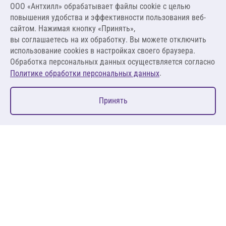
ООО «Антхилл» обрабатывает файлы cookie c целью
7 718,48 ₽
повышения удобства и эффективности пользования веб-
110,26 ₽ за м²
сайтом. Нажимая кнопку «Принять»,
вы соглашаетесь на их обработку. Вы можете отключить
В корзину
использование cookies в настройках своего браузера.
Обработка персональных данных осуществляется согласно
.
Политике обработки персональных данных
0
Принять
Главная
Избранное
Корзина
Каталог
127083, Москва, ул. 8 Марта, д. 1, стр.12, пом. 4/31