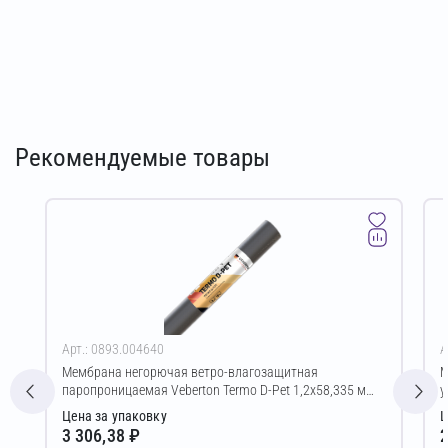
Рекомендуемые товары
Арт.: 0893.004640
А
Мембрана негорючая ветро-влагозащитная
М
паропроницаемая Veberton Termo D-Pet 1,2х58,335 м
у
(70,00 м²)
Цена за упаковку
Ц
3 306,38 ₽
2