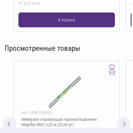
47,23 ₽ за м²
4
В корзину
Просмотренные товары
Арт.: 0886.004630
Мембрана отражающая пароизоляционная
Megaflex M50 1х20 м (20,00 м²)
Цена за упаковку